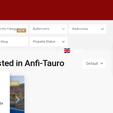
erty Category
Bathrooms
Bedrooms
Staging
Contact Us
Ressources
NEW
Property Status
English
sted in Anfi-Tauro
Default
Reserved
rda