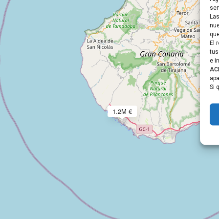
ser
Las
nue
que
El 
tus
e i
AC
ap
Si 
1.2M €