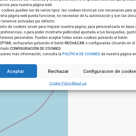
vicios para nuestra página web.
Anfi-Tauro
,
Tauro
 cookies pueden ser de varios tipos: las cookies técnicas son necesarias para 
stra página web pueda funcionar, no necesitan de tu autorización y son las únic
Villa Anfi Tauro — G
 tenemos activadas por defecto.
resto de cookies sirven para mejorar nuestra página, para personalizarla en base 
with Sea Views...
 preferencias, o para poder mostrarte publicidad ajustada a tus búsquedas, gust
1.190.000 €
ntereses personales. Puedes aceptar todas estas cookies pulsando el botón
EPTAR,
rechazarlas pulsando el botón
RECHAZAR
o configurarlas clicando en el
This stunning villa is located i
artado
CONFIGURACIÓN DE COOKIES
.
sought-after Anfi Tauro commu
quieres más información, consulta la
POLÍTICA DE COOKIES
de nuestra página w
an
...
2
4
5
280 m
Aceptar
Rechazar
Configuracion de cooki
Cookie Policy
About us