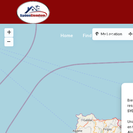
My Location
Home
Find a Property
New
Bie
res
SY
Una
en 
Alg