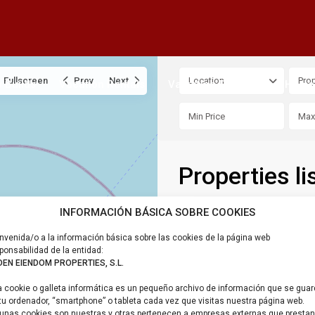
Fullscreen
Prev
Next
Location
Prop
 Builds
Vacation Rentals
Valuation Property
Home 
Properties li
INFORMACIÓN BÁSICA SOBRE COOKIES
nvenida/o a la información básica sobre las cookies de la página web
ponsabilidad de la entidad:
DEN EIENDOM PROPERTIES, S.L.
 cookie o galleta informática es un pequeño archivo de información que se gua
tu ordenador, “smartphone” o tableta cada vez que visitas nuestra página web.
unas cookies son nuestras y otras pertenecen a empresas externas que prestan